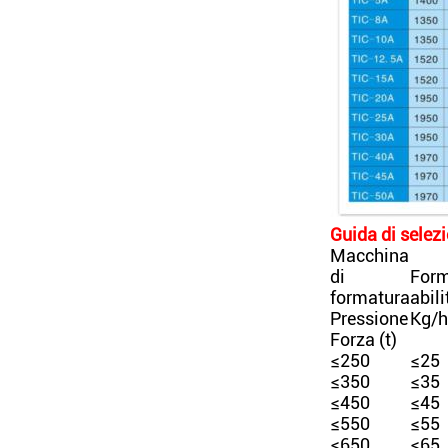
Guida di selez
Macchina
di
Form
formatura
abili
Pressione
Kg/h
Forza (t)
≤250
≤25
≤350
≤35
≤450
≤45
≤550
≤55
≤650
≤65