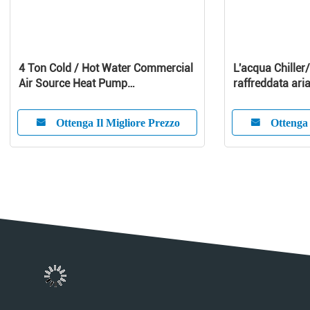
4 Ton Cold / Hot Water Commercial
L'acqua Chiller/
Air Source Heat Pump
raffreddata aria 
1010x490x1245 mm
refrigeratore d
aria
Ottenga Il Migliore Prezzo
Ottenga 