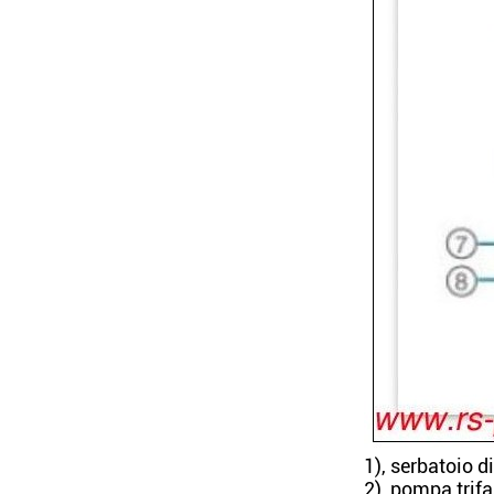
1), serbatoio d
2), pompa trifa