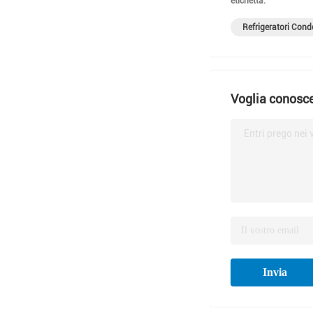
etichetta:
Refrigeratori Con
Voglia conosce
Entri prego nei 
Invia