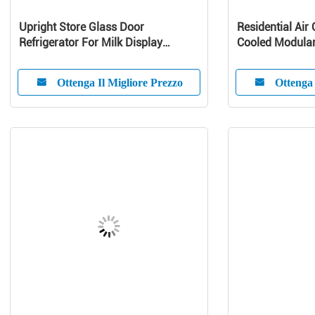
Upright Store Glass Door
Residential Air 
Refrigerator For Milk Display
Cooled Modular 
Danfoss Compressor
Pump Unit
Ottenga Il Migliore Prezzo
Ottenga 