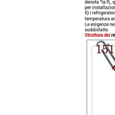
denota “la P„,
per installazion
5) i refrigerat
temperatura a
Le esigenze nei
soddisfatte.
Struttura dei
re