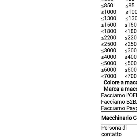
≤850
≤85
≤1000
≤10
≤1300
≤13
≤1500
≤150
≤1800
≤180
≤2200
≤220
≤2500
≤250
≤3000
≤300
≤4000
≤400
≤5000
≤500
≤6000
≤600
≤7000
≤700
Colore a macch
Marca a macc
Facciamo l'OE
Facciamo B2B,
Facciamo Paypa
Macchinario Co
Persona di
contatto