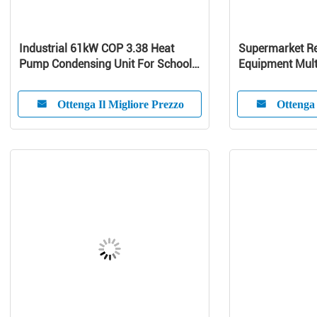
Industrial 61kW COP 3.38 Heat
Supermarket Re
Pump Condensing Unit For School /
Equipment Mult
Home
Curve Glass
Ottenga Il Migliore Prezzo
Ottenga 