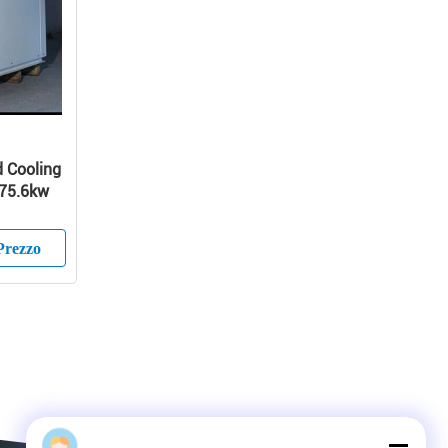
d Cooling
 75.6kw
Prezzo
测试563070