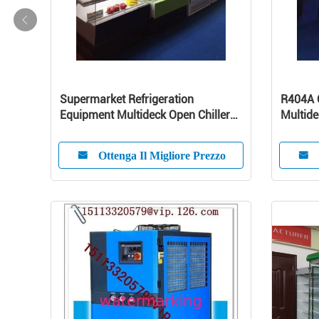
Supermarket Refrigeration
R404A 
Equipment Multideck Open Chiller
Multide
Curve Glass
For Mil
Ottenga Il Migliore Prezzo