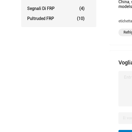
China, 
models 
Segnali Di FRP
(4)
Pultruded FRP
(10)
etichetta
Refri
Vogli
Entr