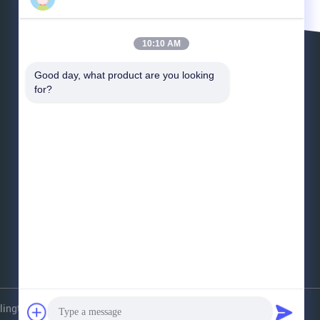
10:10 AM
Lasci un messaggio
Good day, what product are you looking 
for?
*
E-mail
*
Messaggio
Invii
gtowers.com . Tutti i diritti riservati.