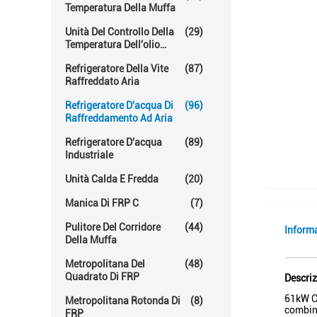
Temperatura Della Muffa
Unità Del Controllo Della
(29)
Temperatura Dell'olio
Caldo
Refrigeratore Della Vite
(87)
Raffreddato Aria
Refrigeratore D'acqua Di
(96)
Raffreddamento Ad Aria
Refrigeratore D'acqua
(89)
Industriale
Unità Calda E Fredda
(20)
Manica Di FRP C
(7)
Pulitore Del Corridore
(44)
Inform
Della Muffa
Metropolitana Del
(48)
Quadrato Di FRP
Descriz
61kW CO
Metropolitana Rotonda Di
(8)
combine
FRP