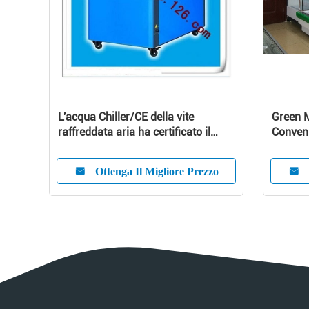
L'acqua Chiller/CE della vite
Green M
raffreddata aria ha certificato il
Conveni
refrigeratore di acqua raffreddato
Large C
aria
Ottenga Il Migliore Prezzo