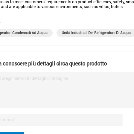
so as to meet customers' requirements on product efficiency, safety, smar
and are applicable to various environments, such as villas, hotels,
:
geratori Condensati Ad Acqua
Unità Industriali Del Refrigeratore Di Acqua
a conoscere più dettagli circa questo prodotto
i prego nei vostri dettagli di indagine.