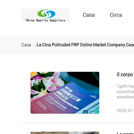
Casa
Circa
Casa
La Cina Pultruded FRP Online Market Company Cas
I gatti h
sussultar
assorbon
2020-07