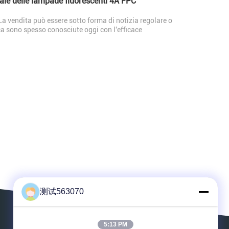
pale delle lampade fluorescenti 4A FPC
a vendita può essere sotto forma di notizia regolare o
ca sono spesso conosciute oggi con l'efficace
测试563070
5:13 PM