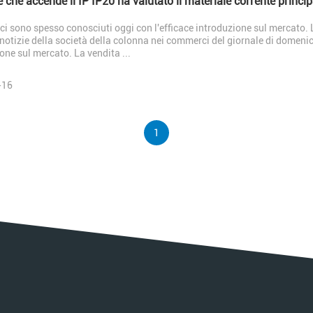
 che accende il IP IP20 ha valutato il materiale corrente princi
i sono spesso conosciuti oggi con l'efficace introduzione sul mercato. L
notizie della società della colonna nei commerci del giornale di domeni
one sul mercato. La vendita ...
-16
1