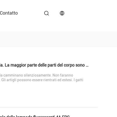
Contatto
Il corpo di un gatto è diviso in cinque parti: testa, collo, tronco, arti e coda. La maggior parte delle parti del corpo sono coperte di peli, mentre alcune sono glabre
odo da camminano silenziosamente. Non faranno
Gli artigli possono essere rientrati ed estesi. I gatti