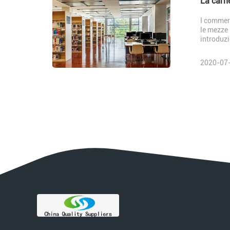
La carne
I commerc
le mezze 
introduzi
2020-07