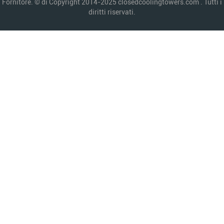
Fornitore. © di Copyright 2014-2025 closedcoolingtowers.com . Tutti i
diritti riservati.