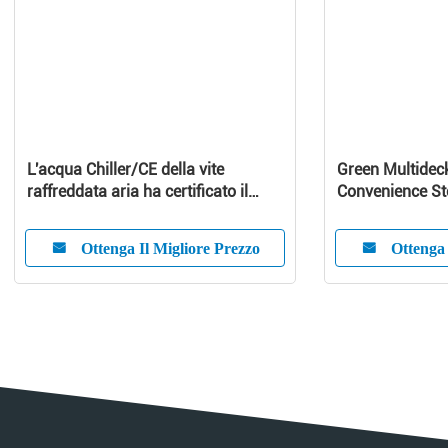
L'acqua Chiller/CE della vite
Green Multideck
raffreddata aria ha certificato il
Convenience Sto
refrigeratore di acqua raffreddato
Large Capacity
aria
Ottenga Il Migliore Prezzo
Ottenga 