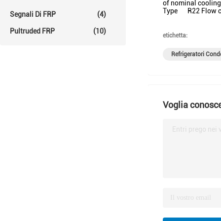
of nominal coolin
Type R22 Flow co
Segnali Di FRP
(4)
Pultruded FRP
(10)
etichetta:
Refrigeratori Con
Voglia conosce
Entri prego nei 