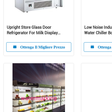
Upright Store Glass Door
Low Noise Indus
Refrigerator For Milk Display
Water Chiller Bo
Danfoss Compressor
CE Certificate
Ottenga Il Migliore Prezzo
Ottenga 