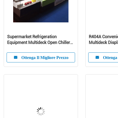
Supermarket Refrigeration
R404A Convenie
Equipment Multideck Open Chiller
Multideck Disp
Curve Glass
For Milk
Ottenga Il Migliore Prezzo
Ottenga 