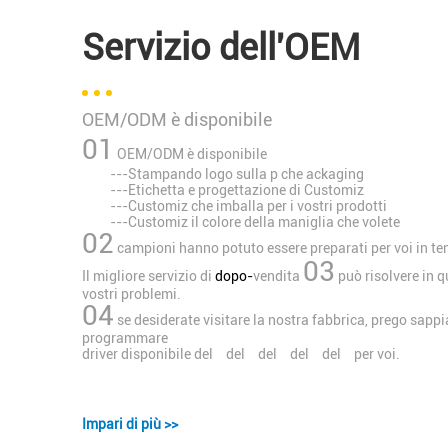
Servizio dell'OEM
OEM/ODM è disponibile
01
OEM/ODM è disponibile
---Stampando logo sulla p che ackaging
---Etichetta e progettazione di Customiz
---Customiz che imballa per i vostri prodotti
---Customiz il colore della maniglia che volete
02
campioni hanno potuto essere preparati per voi in t
03
Il migliore
servizio di
dopo-
vendita
può risolvere in
vostri problemi.
04
se desiderate visitare la nostra fabbrica, prego sap
programmare
driver disponibile del del del del del per voi.
Impari di più >>