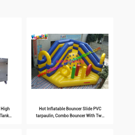
t High
Hot Inflatable Bouncer Slide PVC
 Tank
tarpaulin, Combo Bouncer With Two
Lane Slide