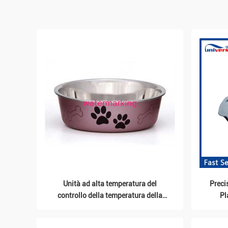
Unità ad alta temperatura del
Preci
controllo della temperatura della
Pl
muffa di acqua per la macchina di
laminazione a caldo