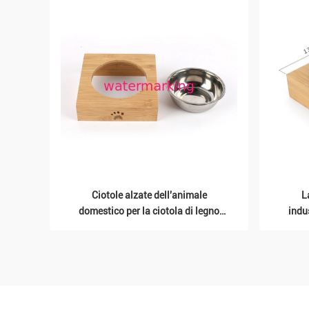
Ciotole alzate dell'animale
L
domestico per la ciotola di legno
indus
dell'alimento dell'alimentatore di
capaci
bambù dei cuccioli
800 a