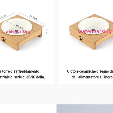
a torre di raffreddamento
Ciotole ceramiche di legno d
triale di serie di JBNG della
dell'alimentatore all'ingr
tà per una cellula proviene da
dell'animale domestico co
 4500m3/H, la refrigerazione
supporto
pertinente