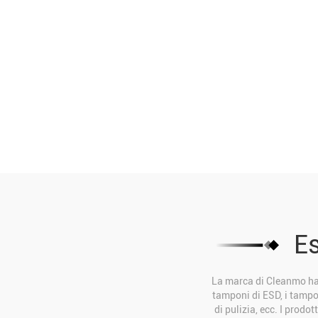
Es
La marca di Cleanmo ha c
tamponi di ESD, i tamponi
di pulizia, ecc. I prodo