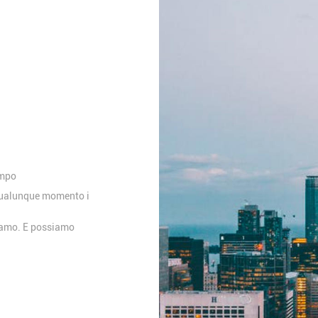
empo
 qualunque momento i
piamo. E possiamo