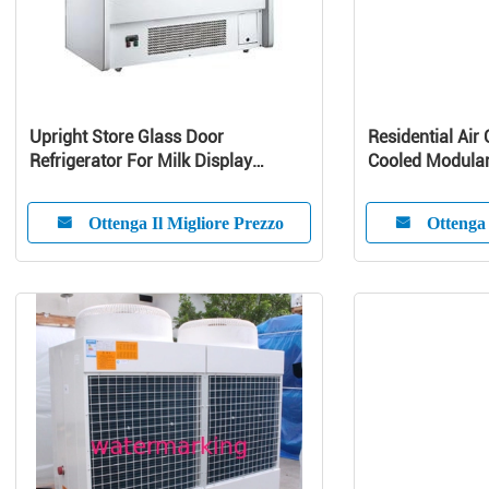
Upright Store Glass Door
Residential Air 
Refrigerator For Milk Display
Cooled Modular 
Danfoss Compressor
Pump Unit
Ottenga Il Migliore Prezzo
Ottenga 