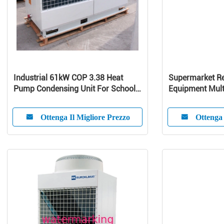
Industrial 61kW COP 3.38 Heat
Supermarket Re
Pump Condensing Unit For School /
Equipment Mult
Home
Curve Glass
Ottenga Il Migliore Prezzo
Ottenga 