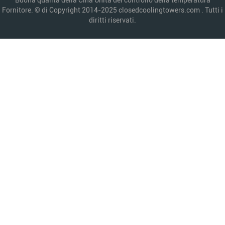
Buona qualità della Cina Unità del controllo della temperatura
Fornitore. © di Copyright 2014-2025 closedcoolingtowers.com . Tutti i
diritti riservati.