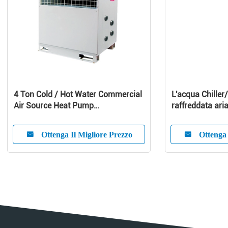
4 Ton Cold / Hot Water Commercial
L'acqua Chiller/
Air Source Heat Pump
raffreddata aria 
1010x490x1245 mm
refrigeratore d
aria
Ottenga Il Migliore Prezzo
Ottenga 