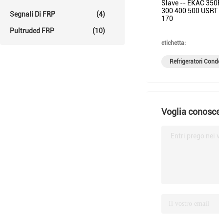
Slave -- EKAC 35
300 400 500 USRT 
Segnali Di FRP
(4)
170
Pultruded FRP
(10)
etichetta:
Refrigeratori Con
Voglia conosce
Entri prego nei 