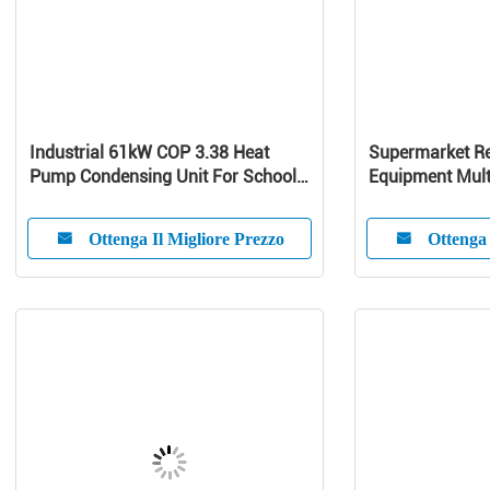
Industrial 61kW COP 3.38 Heat
Supermarket Re
Pump Condensing Unit For School /
Equipment Mult
Home
Curve Glass
Ottenga Il Migliore Prezzo
Ottenga 