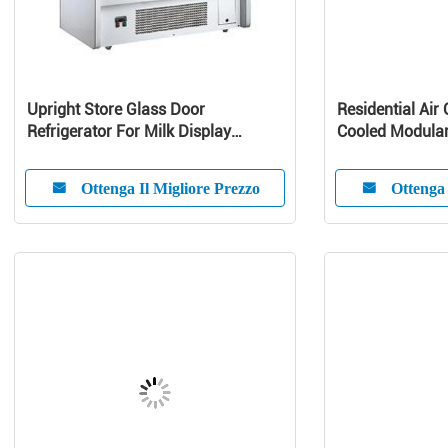
Upright Store Glass Door
Residential Air 
Refrigerator For Milk Display
Cooled Modular 
Danfoss Compressor
Pump Unit
Ottenga Il Migliore Prezzo
Ottenga 