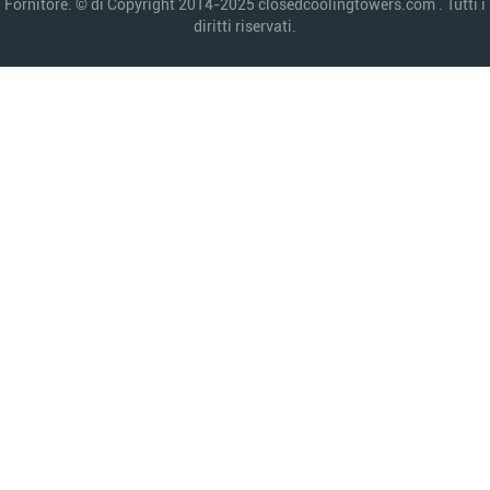
Fornitore. © di Copyright 2014-2025 closedcoolingtowers.com . Tutti i
diritti riservati.