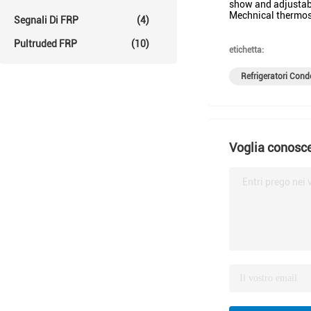
show and adjustab
Mechnical thermost
Segnali Di FRP
(4)
Pultruded FRP
(10)
etichetta:
Refrigeratori Con
Voglia conosce
Entri prego nei 