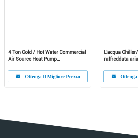
4 Ton Cold / Hot Water Commercial
L'acqua Chiller/
Air Source Heat Pump
raffreddata aria 
1010x490x1245 mm
refrigeratore d
aria
Ottenga Il Migliore Prezzo
Ottenga 