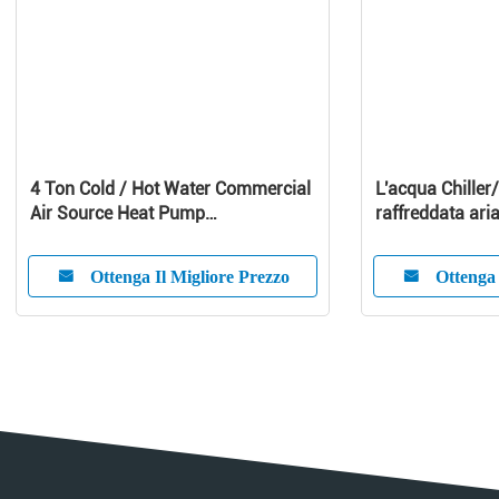
4 Ton Cold / Hot Water Commercial
L'acqua Chiller/
Air Source Heat Pump
raffreddata aria 
1010x490x1245 mm
refrigeratore d
aria
Ottenga Il Migliore Prezzo
Ottenga 