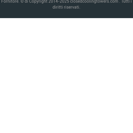
Fornitore. © di Copyright 2014-2025 closedcoolingtowers.com . Tutti i
diritti riservati.