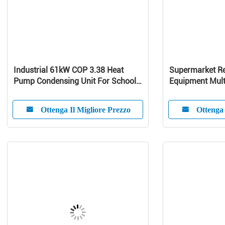
Industrial 61kW COP 3.38 Heat
Supermarket Re
Pump Condensing Unit For School /
Equipment Mult
Home
Curve Glass
Ottenga Il Migliore Prezzo
Ottenga 