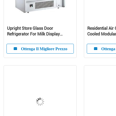
Upright Store Glass Door
Residential Air 
Refrigerator For Milk Display
Cooled Modular 
Danfoss Compressor
Pump Unit
Ottenga Il Migliore Prezzo
Ottenga 