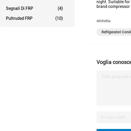
night. Suitable fo
brand compressor 3
Segnali Di FRP
(4)
Pultruded FRP
(10)
etichetta:
Refrigeratori Con
Voglia conosce
Entri prego nei 