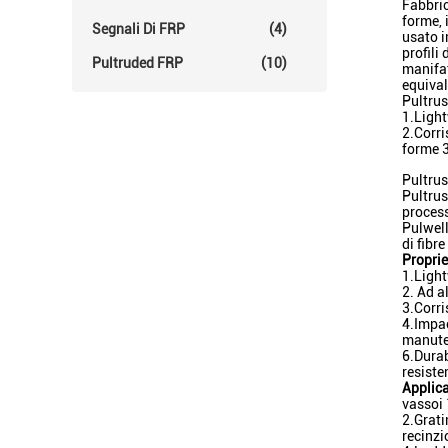
Fabbric
forme, 
Segnali Di FRP
(4)
usato i
profili
Pultruded FRP
(10)
manifat
equival
Pultrus
1.Ligh
2.Corri
forme 3
Pultrus
Pultrusi
process
Pulwell
di fibre
Proprie
1.Ligh
2. Ad a
3.Corri
4.Impac
manute
6.Durab
resiste
Applica
vassoi 
2.Grat
recinz