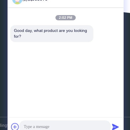
2:02 PM
Lasci un messaggio
Good day, what product are you looking 
for?
*
E-mail
*
Messaggio
Invii
gtowers.com . Tutti i diritti riservati.