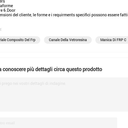
ers
taforme
re 6.Door
nsioni del cliente, le forme e i requirments specifici possono essere fatti
:
iale Composito Del Frp
Canale Della Vetroresina
Manica Di FRP C
a conoscere più dettagli circa questo prodotto
i prego nei vostri dettagli di indagine.