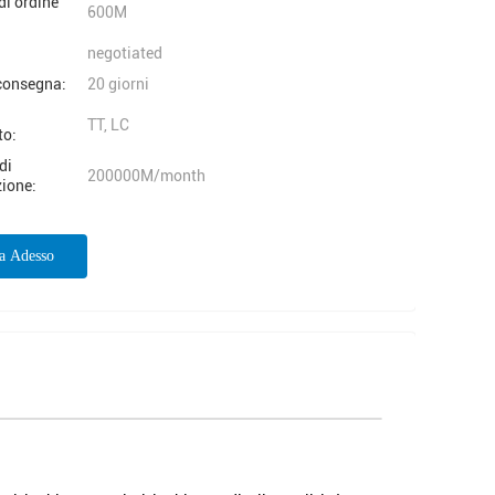
di ordine
600M
negotiated
consegna:
20 giorni
i
TT, LC
to:
di
200000M/month
ione:
ta Adesso