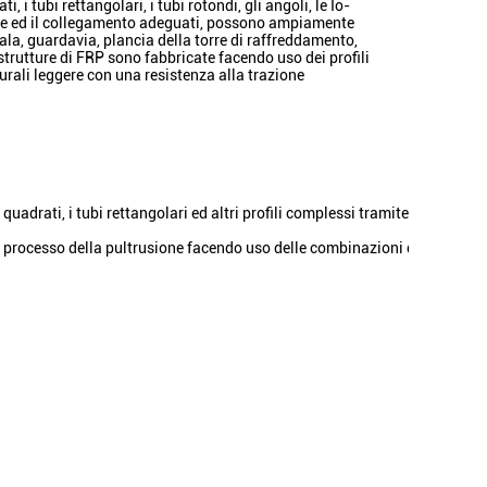
 i tubi rettangolari, i tubi rotondi, gli angoli, le Io-
zione ed il collegamento adeguati, possono ampiamente
la, guardavia, plancia della torre di raffreddamento,
e strutture di FRP sono fabbricate facendo uso dei profili
turali leggere con una resistenza alla trazione
i quadrati, i tubi rettangolari ed altri profili complessi tramite il
l processo della pultrusione facendo uso delle combinazioni differenti