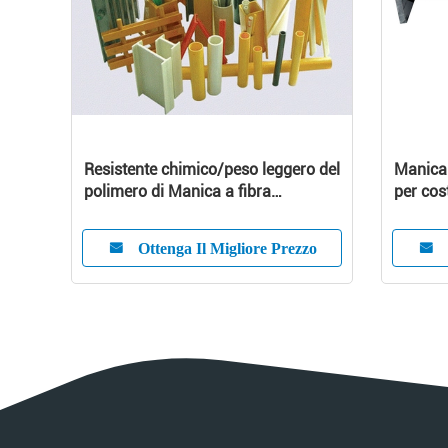
Resistente chimico/peso leggero del
Manica 
polimero di Manica a fibra
per cos
rinforzata di Pultruded FRP C
FRP
Ottenga Il Migliore Prezzo