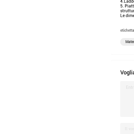
4.Ladd
5. Piat
struttu
Le dime
etichetta
Mater
Vogli
Entr