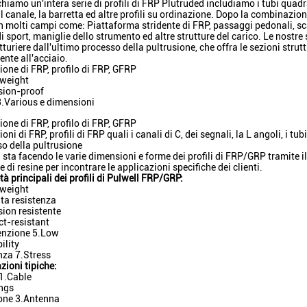
hiamo un'intera serie di profili di FRP Plutruded includiamo i tubi quadrati,
il canale, la barretta ed altre profili su ordinazione. Dopo la combina
n molti campi come: Piattaforma stridente di FRP, passaggi pedonali, sca
 di sport, maniglie dello strumento ed altre strutture del carico. Le nostr
turiere dall'ultimo processo della pultrusione, che offra le sezioni strut
ente all'acciaio.
ione di FRP, profilo di FRP, GFRP
tweight
sion-proof
.Various e dimensioni
ione di FRP, profilo di FRP, GFRP
oni di FRP, profili di FRP quali i canali di C, dei segnali, la L angoli, i tub
o della pultrusione
 sta facendo le varie dimensioni e forme dei profili di FRP/GRP tramite i
 e di resine per incontrare le applicazioni specifiche dei clienti.
tà principali dei profili di Pulwell FRP/GRP:
tweight
lta resistenza
sion resistente
t-resistant
nzione 5.Low
ility
nza 7.Stress
zioni tipiche:
1.Cable
ings
ione 3.Antenna