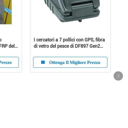
o
I cercatori a 7 pollici con GPS, fibra
FRP della
di vetro del pesce di DF897 Gen2
hanno rinforzato la plastica
Prezzo
Ottenga Il Migliore Prezzo