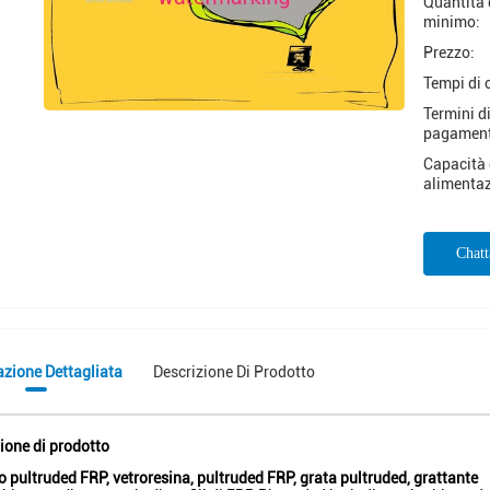
Quantità 
minimo:
Prezzo:
Tempi di 
Termini d
pagamen
Capacità 
alimentaz
Chat
azione Dettagliata
Descrizione Di Prodotto
ione di prodotto
ilo pultruded FRP, vetroresina, pultruded FRP, grata pultruded, grattante