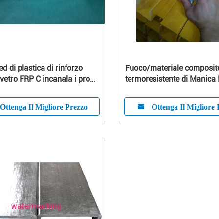
ed di plastica di rinforzo
Fuoco/materiale composit
 vetro FRP C incanala i profili
termoresistente di Manica 
iti
pultrusione FRP
Ottenga Il Migliore Prezzo
Ottenga Il Migliore 