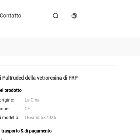
Contatto
di Pultruded della vetroresina di FRP
del prodotto
origine:
La Cina
ione:
CE
i modello:
I Beam55X70X5
i trasporto & di pagamento