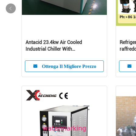
Antacid 23.4kw Air Cooled
Refrige
Industrial Chiller With
raffredd
Microcomputer System
macchin
25 tonn
Ottenga Il Migliore Prezzo