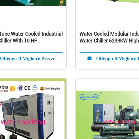
 Tube Water Cooled Industrial
Water Cooled Modular Indu
hiller With 10 HP
Water Chiller 6233KW High
ssor
Efficiency
Ottenga Il Migliore Prezzo
Ottenga Il Migliore 