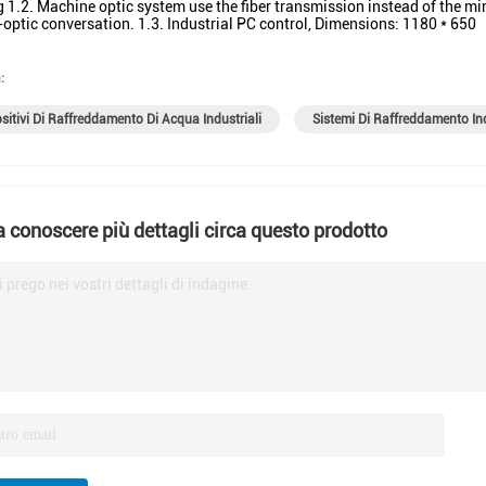
 1.2. Machine optic system use the fiber transmission instead of the mirr
-optic conversation. 1.3. Industrial PC control, Dimensions: 1180 * 650
:
sitivi Di Raffreddamento Di Acqua Industriali
Sistemi Di Raffreddamento Ind
a conoscere più dettagli circa questo prodotto
i prego nei vostri dettagli di indagine.