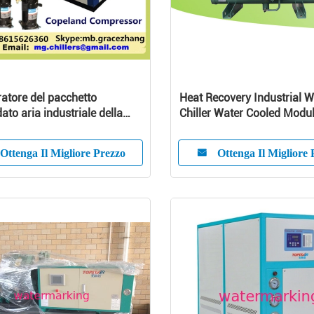
ratore del pacchetto
Heat Recovery Industrial W
ato aria industriale della
Chiller Water Cooled Modu
a del refrigeratore di acqua
Type
ellate
Ottenga Il Migliore Prezzo
Ottenga Il Migliore 