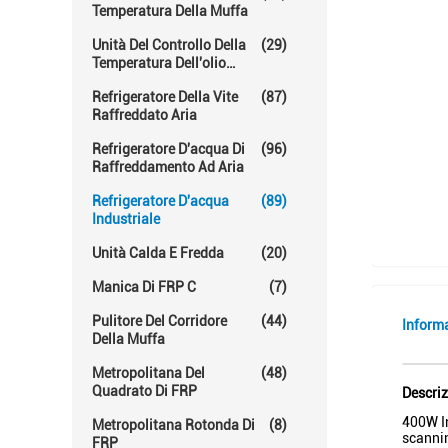
Temperatura Della Muffa
Unità Del Controllo Della
(29)
Temperatura Dell'olio
Caldo
Refrigeratore Della Vite
(87)
Raffreddato Aria
Refrigeratore D'acqua Di
(96)
Raffreddamento Ad Aria
Refrigeratore D'acqua
(89)
Industriale
Unità Calda E Fredda
(20)
Manica Di FRP C
(7)
Pulitore Del Corridore
(44)
Inform
Della Muffa
Metropolitana Del
(48)
Quadrato Di FRP
Descriz
400W In
Metropolitana Rotonda Di
(8)
scannin
FRP