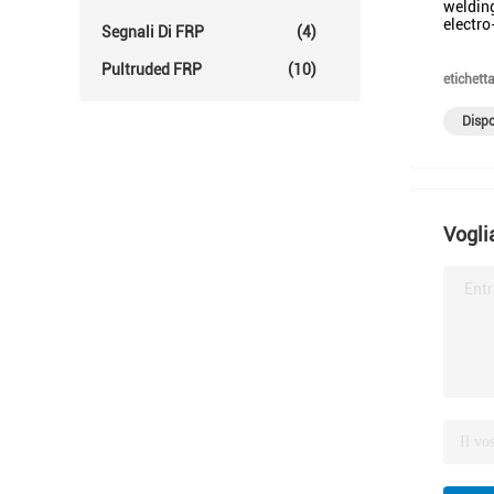
welding
electro
Segnali Di FRP
(4)
Pultruded FRP
(10)
etichetta
Dispo
Vogli
Entr