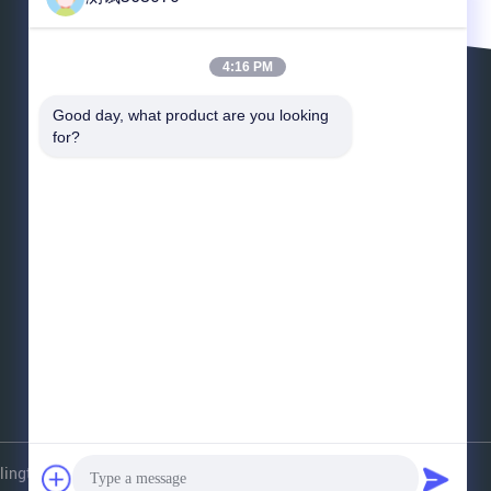
4:16 PM
Lasci un messaggio
Good day, what product are you looking 
for?
*
E-mail
*
Messaggio
Invii
gtowers.com . Tutti i diritti riservati.