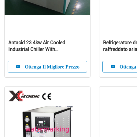
Antacid 23.4kw Air Cooled
Refrigeratore d
Industrial Chiller With
raffreddato aria
Microcomputer System
macchina del re
25 tonnellate
Ottenga Il Migliore Prezzo
Ottenga 