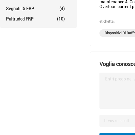
maintenance 4. Con
Overload current p
Segnali Di FRP
(4)
Pultruded FRP
(10)
etichetta:
Dispositivi Di Raf
Voglia conosce
Entri prego nei 