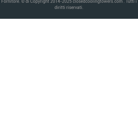
Fornitore. © di Copyright 2014-2025 closedcoolingtowers.com . Tutti i
diritti riservati.