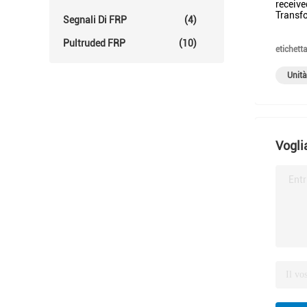
receive
Transfo
Segnali Di FRP
(4)
Pultruded FRP
(10)
etichetta
Unità
Vogli
Entr