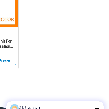
nit For
zation
Prezzo
测试563070