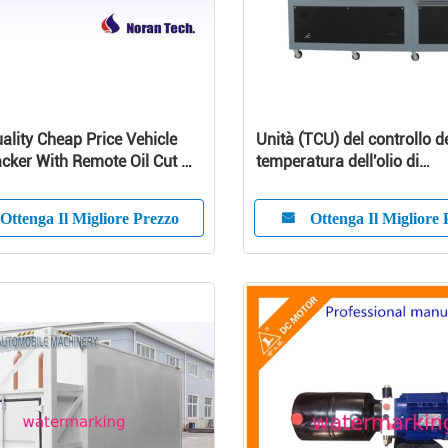
ality Cheap Price Vehicle
Unità (TCU) del controllo d
cker With Remote Oil Cut Off
temperatura dell'olio di
 Anti-Theft
Thermoforming con il sist
Negativo-pressione per lo
Ottenga Il Migliore Prezzo
Ottenga Il Migliore 
stampaggio ad iniezione di
AEOT-50