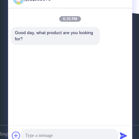
6:35 PM
Lasci un messaggio
Good day, what product are you looking 
for?
*
E-mail
*
Messaggio
Invii
gtowers.com . Tutti i diritti riservati.