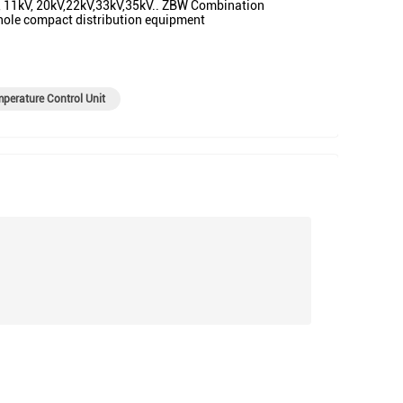
, 11kV, 20kV,22kV,33kV,35kV.. ZBW Combination
hole compact distribution equipment
perature Control Unit