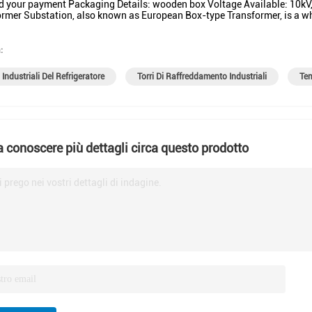
d your payment Packaging Details: wooden box Voltage Available: 10kV
rmer Substation, also known as European Box-type Transformer, is a w
:
 Industriali Del Refrigeratore
Torri Di Raffreddamento Industriali
Tem
a conoscere più dettagli circa questo prodotto
i prego nei vostri dettagli di indagine.