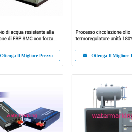
io di acqua resistente alla
Processo circolazione olio
one di FRP SMC con forza
termoregolatore unità 180
le e Nizza adattabilità
stampaggio a iniezione
Ottenga Il Migliore Prezzo
Ottenga Il Migliore 