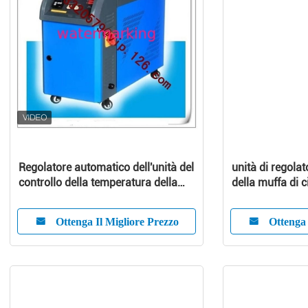
Regolatore automatico dell'unità del
unità di regola
controllo della temperatura della
della muffa di c
muffa/temperatura della muffa
di pompaggio di
colata di comp
Ottenga Il Migliore Prezzo
Ottenga 