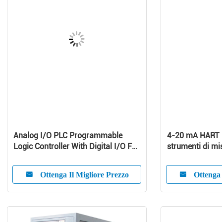
Analog I/O PLC Programmable
4-20 mA HART 
Logic Controller With Digital I/O For
strumenti di mi
Temperature Control
per controllo d
Ottenga Il Migliore Prezzo
Ottenga 