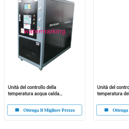
Unità del controllo della
Unità del contro
temperatura acqua calda
temperatura del
fredda//regolatore 36KW, industria
accuratezza del
della TCU
Ottenga Il Migliore Prezzo
Ottenga 