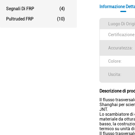
Informazione Dett
Segnali Di FRP
(4)
Pultruded FRP
(10)
Luogo Di Orig
Certificazione
Accuratezza:
Colore:
Uscita:
Descrizione di pro
Il flusso trasversa
Shanghai per scienz
JNT.
Lo scambiatore di c
materiale da ottur
basso, la costruzio
termico su unità di
Il flusso trasversa