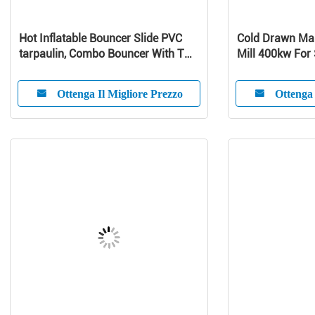
Hot Inflatable Bouncer Slide PVC
Cold Drawn Ma
tarpaulin, Combo Bouncer With Two
Mill 400kw For
Lane Slide
Ottenga Il Migliore Prezzo
Ottenga 