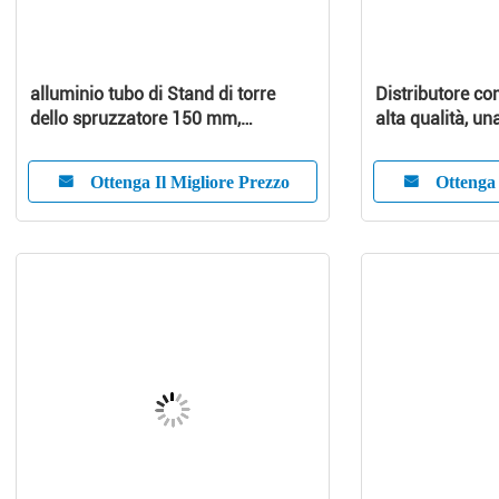
alluminio tubo di Stand di torre
Distributore co
dello spruzzatore 150 mm,
alta qualità, una
diametro di 80 mm Tubo rotondo di
raffreddamento 
raffreddamento
Ottenga Il Migliore Prezzo
Ottenga 