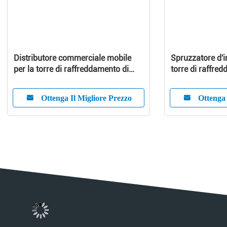
Distributore commerciale mobile
Spruzzatore d'i
per la torre di raffreddamento di
torre di raffred
flusso del contatore rotondo
dell'irrigatore a 
Ottenga Il Migliore Prezzo
Ottenga 