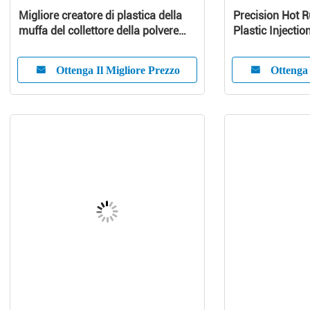
Migliore creatore di plastica della
Precision Hot 
muffa del collettore della polvere
Plastic Injectio
della muffa dell'aspirapolvere
Customized Pr
Ottenga Il Migliore Prezzo
Ottenga 