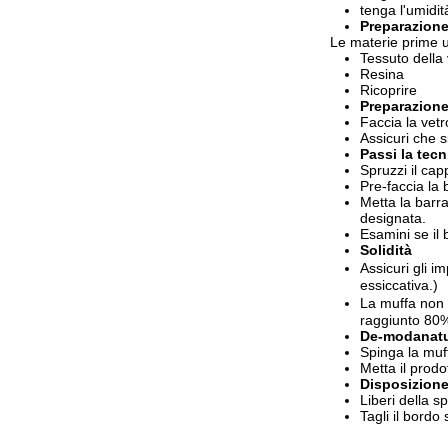
tenga l'umidit
Preparazione
Le materie prime 
Tessuto della 
Resina
Ricoprire
Preparazione
Faccia la vetr
Assicuri che si
Passi la tec
Spruzzi il cap
Pre-faccia la 
Metta la barra
designata.
Esamini se il 
Solidità
Assicuri gli i
essiccativa.)
La muffa non p
raggiunto 80% 
De-modanat
Spinga la muf
Metta il prodo
Disposizione
Liberi della sp
Tagli il bordo