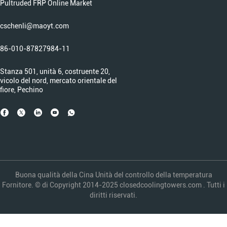
Pultruded FRP Online Market
cschenli@maoyt.com
86-010-87827984-11
Stanza 501, unità 6, costruente 20,
vicolo del nord, mercato orientale del
fiore, Pechino
Buona qualità della Cina Unità del controllo della temperatura
Fornitore. © di Copyright 2014-2025 closedcoolingtowers.com . Tutti i
diritti riservati.