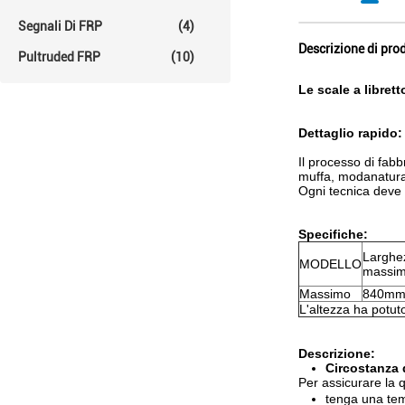
Segnali Di FRP
(4)
Descrizione di pro
Pultruded FRP
(10)
Le scale a libret
Dettaglio rapido:
Il processo di fabb
muffa, modanatura 
Ogni tecnica deve
Specifiche:
Larghe
MODELLO
massim
Massimo
840m
L'altezza ha potuto
Descrizione:
Circostanza 
Per assicurare la 
tenga una tem