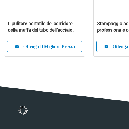
Il pulitore portatile del corridore
Stampaggio ad i
della muffa del tubo dell'acciaio
professionale d
inossidabile per inietta il modello
Ottenga Il Migliore Prezzo
Ottenga 