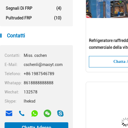
Segnali Di FRP
(4)
Pultruded FRP
(10)
Contatti
Refrigeratore raffred
commerciale della vite
freddo logistica
Contatti:
Miss. cschen
Chatta 
E-Mail:
cschenli@maoyt.com
Telefono:
+86 1987546789
Whatapp:
8618888888888
Wechat:
132578
Skype:
lheksd
Chatta Adesso