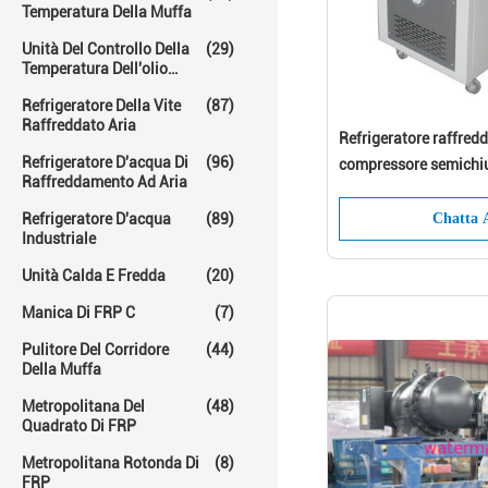
Temperatura Della Muffa
Unità Del Controllo Della
(29)
Temperatura Dell'olio
Caldo
Refrigeratore Della Vite
(87)
Raffreddato Aria
Refrigeratore raffred
Refrigeratore D'acqua Di
(96)
compressore semichiu
Raffreddamento Ad Aria
stampaggio ad iniezio
Refrigeratore D'acqua
(89)
Chatta 
Industriale
Unità Calda E Fredda
(20)
Manica Di FRP C
(7)
Pulitore Del Corridore
(44)
Della Muffa
Metropolitana Del
(48)
Quadrato Di FRP
Metropolitana Rotonda Di
(8)
FRP