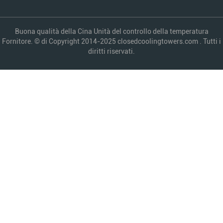
Buona qualità della Cina Unità del controllo della temperatura
Fornitore. © di Copyright 2014-2025 closedcoolingtowers.com . Tutti i
diritti riservati.